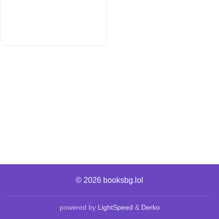
© 2026
booksbg.lol
powered by
LightSpeed
&
Derko