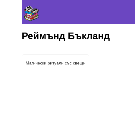
Реймънд Бъкланд
Магически ритуали със свещи