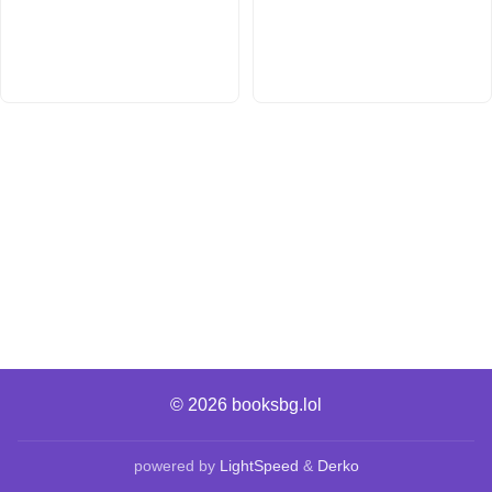
© 2026
booksbg.lol
powered by
LightSpeed
&
Derko