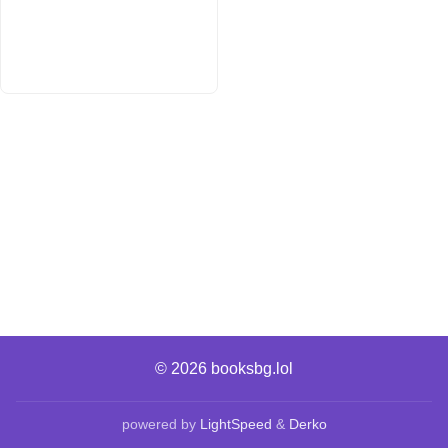
© 2026
booksbg.lol
powered by
LightSpeed
&
Derko