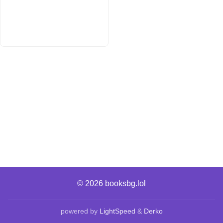
© 2026
booksbg.lol
powered by
LightSpeed
&
Derko