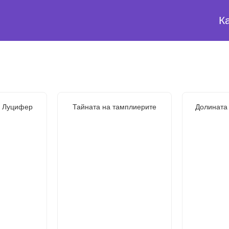
К
а Луцифер
Тайната на тамплиерите
Долината