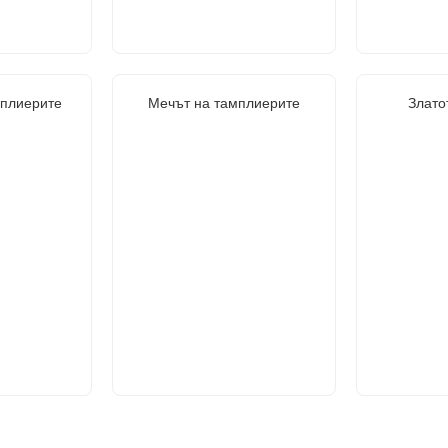
мплиерите
Мечът на тамплиерите
Злато