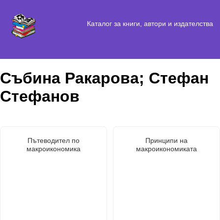
Каталог за книги, автори и издателства
Събина Ракарова; Стефан
Стефанов
Пътеводител по
Принципи на
макроикономика
макроикономиката