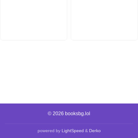
© 2026
booksbg.lol
powered by
LightSpeed
&
Derko