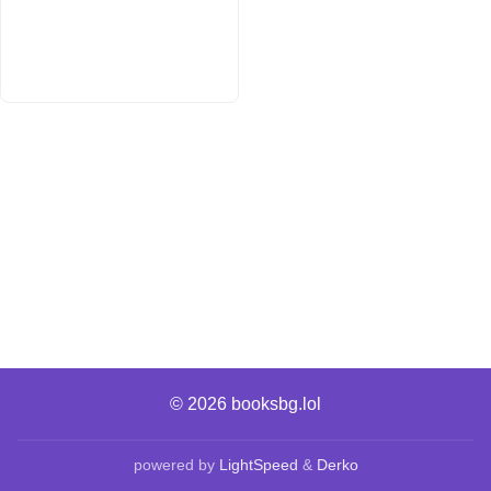
© 2026
booksbg.lol
powered by
LightSpeed
&
Derko