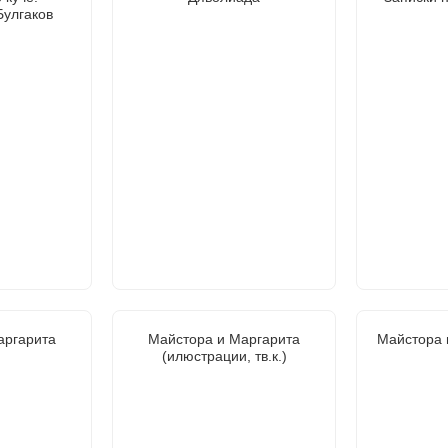
Булгаков
аргарита
Майстора и Маргарита
Майстора и
(илюстрации, тв.к.)