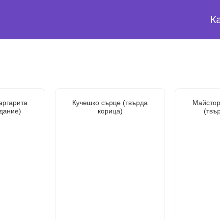
К
аргарита
Кучешко сърце (твърда
Майстор
здание)
корица)
(твъ