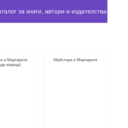
аталог за книги, автори и издателства
а и Маргарита
Майстора и Маргарита
рда корица)