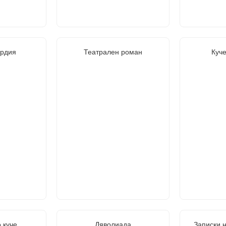
ардия
Театрален роман
Куч
 куче.
Дяволиада
Записки 