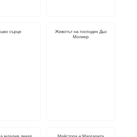
ешко сърце
Животът на господин Дьо
Молиер
на младия лекар
Майстора и Маргарита