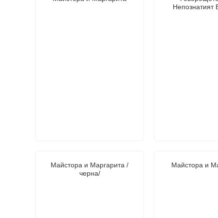
Непознатият 
Майстора и Маргарита /
Майстора и М
черна/