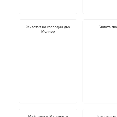
Животът на господин дьо
Бялата гв
Молиер
Майстора и Маргарита
Говорещото