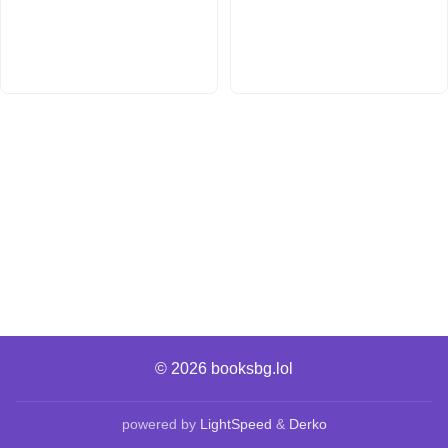
© 2026
booksbg.lol
powered by
LightSpeed
&
Derko