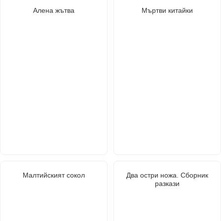
Алена жътва
Мъртви китайки
Малтийският сокол
Два остри ножа. Сборник
разкази