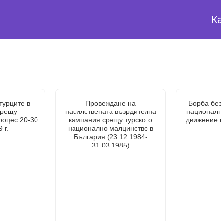
К
турците в
Провеждане на
Борба без
срещу
насилствената възрдителна
национал
роцес 20-30
кампания срещу турското
движение 
 г.
национално малцинство в
България (23.12.1984-
31.03.1985)