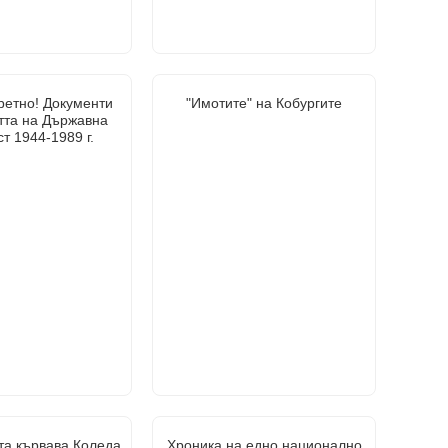
ретно! Документи
"Имотите" на Кобургите
тта на Държавна
т 1944-1989 г.
та кървава Коледа
Хроника на едно национално