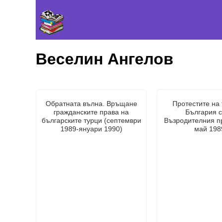
Веселин Ангелов
Обратната вълна. Връщане
Протестите на 
гражданските права на
България 
българските турци (септември
Възродителния п
1989-януари 1990)
май 1989