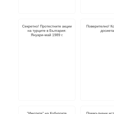
Секретно! Протестните акции
Поверително! К
на турците в България:
досиета
Януари-май 1989 г.
"Имотите" на Кобургите
Премълчани ист