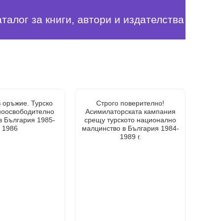
аталог за книги, автори и издателства
 оръжие. Турско
Строго поверително!
ноосвободително
Асимилаторската кампания
в България 1985-
срещу турското национално
1986
малцинство в България 1984-
1989 г.