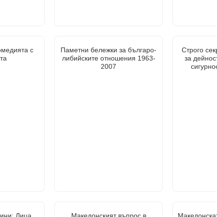
омедията с
Паметни бележки за българо-
Строго сек
та
либийските отношения 1963-
за дейнос
2007
сигурнос
ини: Лица,
Македонският въпрос в
Македонска