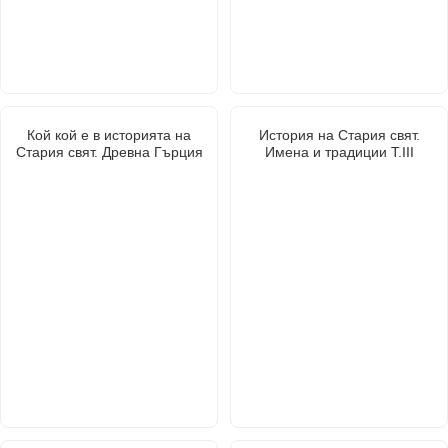
Кой кой е в историята на
История на Стария свят.
Стария свят. Древна Гърция
Имена и традиции Т.III