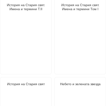
История на Стария свят.
История на Стария свят.
Имена и термини Т.II
Имена и термини Том I
История на Стария свят
Небето и зелената звезда