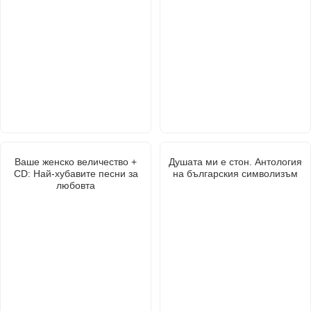
Ваше женско величество +
Душата ми е стон. Антология
CD: Най-хубавите песни за
на българския символизъм
любовта