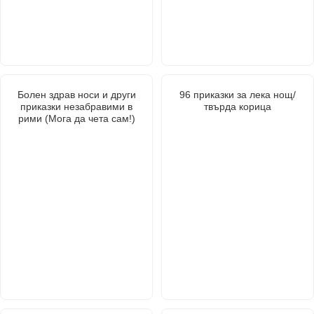
Болен здрав носи и други
96 приказки за лека нощ/
приказки незабравими в
твърда корица
рими (Мога да чета сам!)