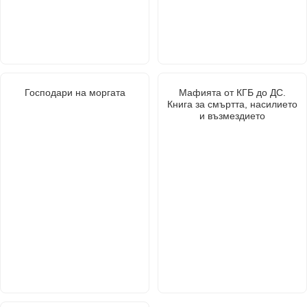
Господари на моргата
Мафията от КГБ до ДС.
Книга за смъртта, насилието
и възмездието