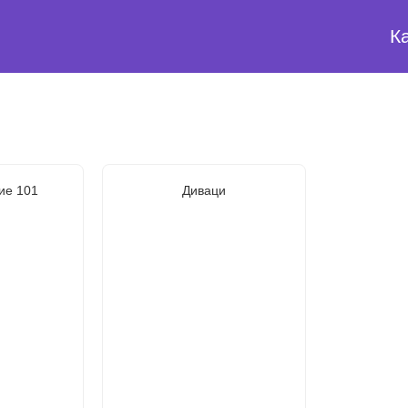
К
ие 101
Диваци