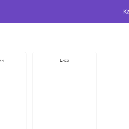
К
ии
Енсо