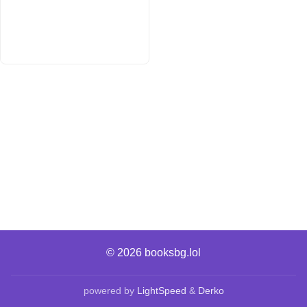
© 2026
booksbg.lol
powered by
LightSpeed
&
Derko