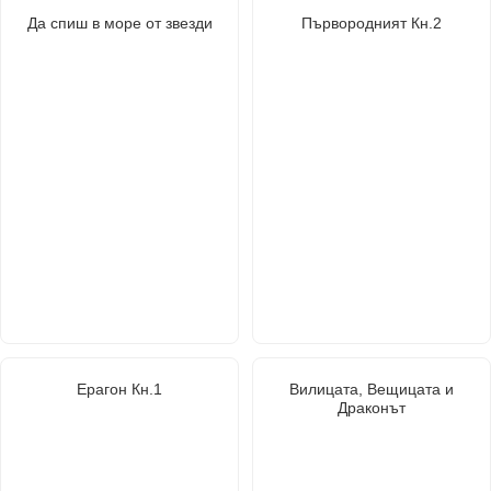
Да спиш в море от звезди
Първородният Кн.2
Ерагон Кн.1
Вилицата, Вещицата и
Драконът