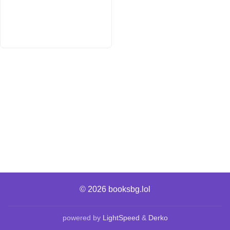
© 2026
booksbg.lol
powered by
LightSpeed
&
Derko