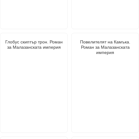
Глобус скиптър трон. Роман
Повелителят на Камъка.
за Малазанската империя
Роман за Малазанската
империя