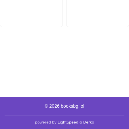
© 2026
booksbg.lol
powered by
LightSpeed
&
Derko