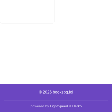
© 2026
booksbg.lol
powered by
LightSpeed
&
Derko