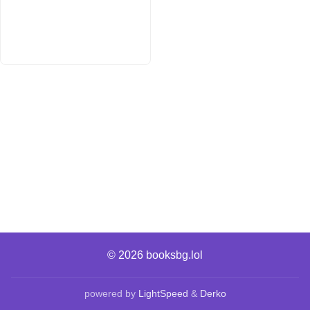
© 2026
booksbg.lol
powered by
LightSpeed
&
Derko