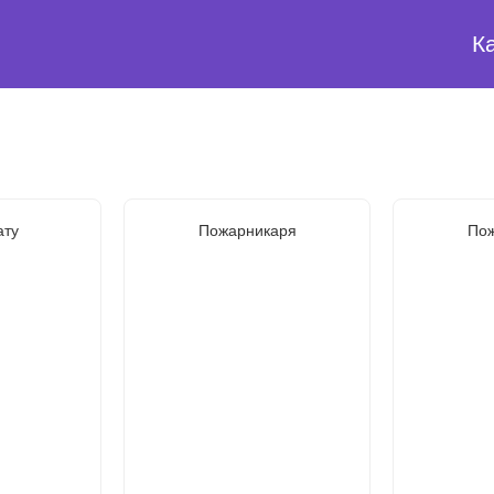
К
ату
Пожарникаря
Пож