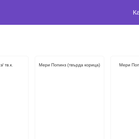
К
/ тв.к.
Мери Попинз (твърда корица)
Мери Поп