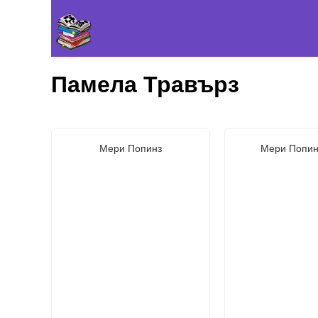
Памела Травърз
Мери Попинз
Мери Попинз