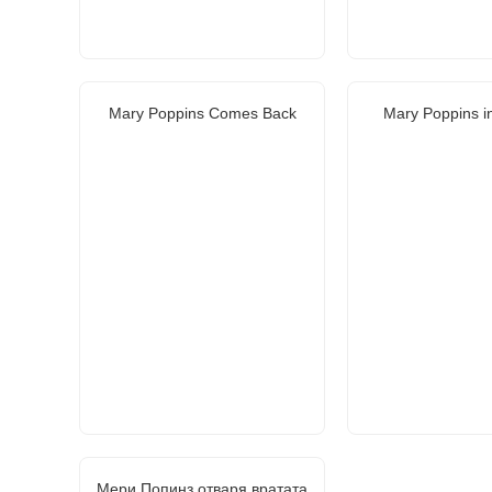
Mary Poppins Comes Back
Mary Poppins in
Мери Попинз отваря вратата