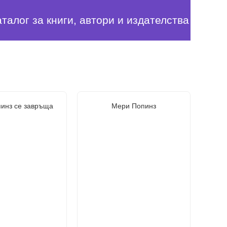
аталог за книги, автори и издателства
инз се завръща
Мери Попинз