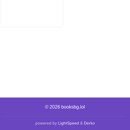
© 2026
booksbg.lol
powered by
LightSpeed
&
Derko