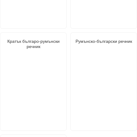
Кратък българо-румънски
Румънско-български речник
речник