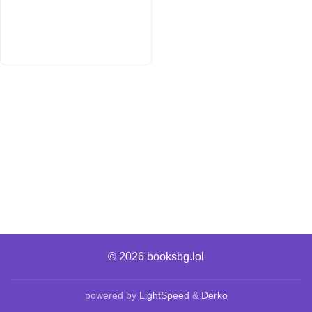
© 2026
booksbg.lol
powered by
LightSpeed
&
Derko