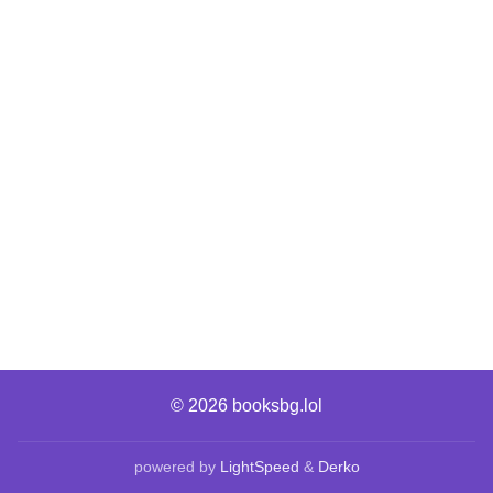
© 2026
booksbg.lol
powered by
LightSpeed
&
Derko