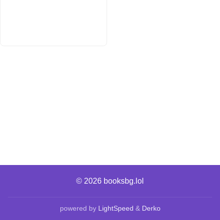
© 2026
booksbg.lol
powered by
LightSpeed
&
Derko