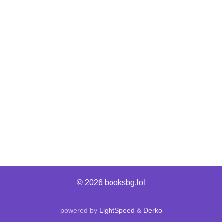
© 2026
booksbg.lol
powered by
LightSpeed
&
Derko