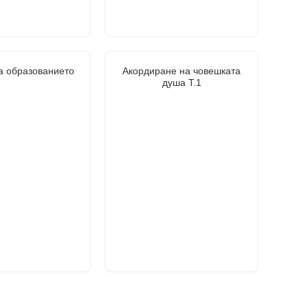
а образованието
Акордиране на човешката
душа Т.1