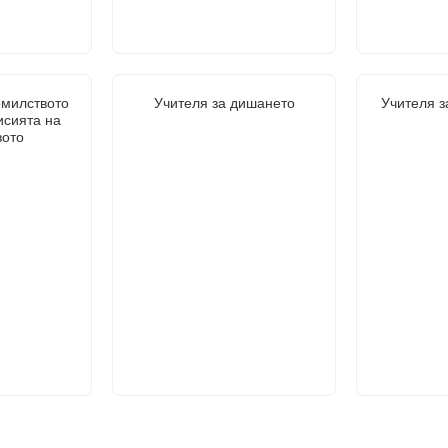
омилството
Учителя за дишането
Учителя з
исията на
вото