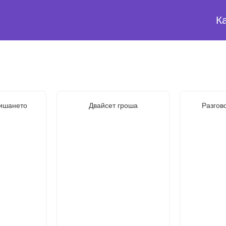
К
дишането
Двайсет гроша
Разгов