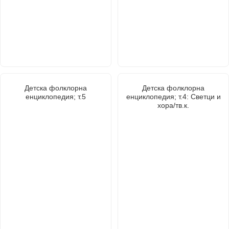
Детска фолклорна
Детска фолклорна
енциклопедия; т.5
енциклопедия; т.4: Светци и
хора/тв.к.