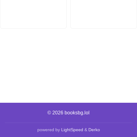
© 2026
booksbg.lol
powered by
LightSpeed
&
Derko