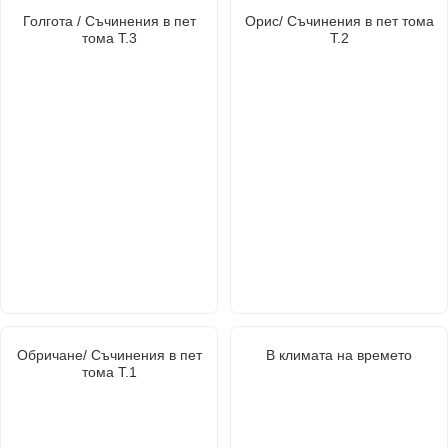
Голгота / Съчинения в пет
Орис/ Съчинения в пет тома
тома Т.3
Т.2
Обричане/ Съчинения в пет
В климата на времето
тома Т.1