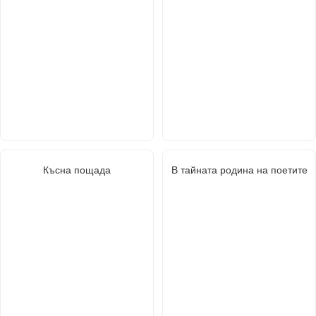
Късна пощада
В тайната родина на поетите