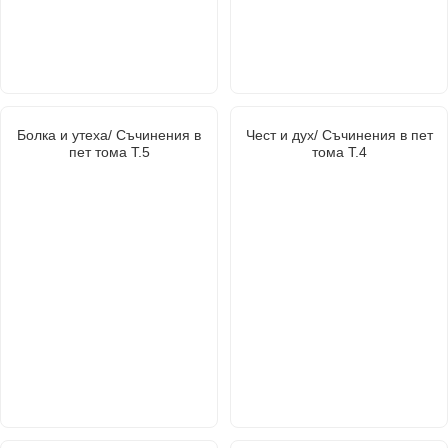
Болка и утеха/ Съчинения в
Чест и дух/ Съчинения в пет
пет тома Т.5
тома Т.4