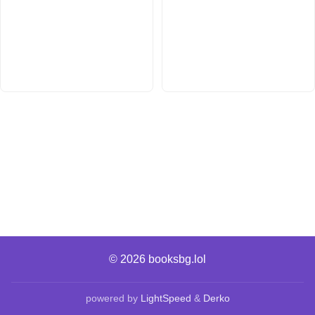
© 2026
booksbg.lol
powered by
LightSpeed
&
Derko