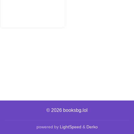
© 2026
booksbg.lol
powered by
LightSpeed
&
Derko