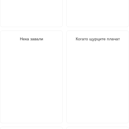
Нека завали
Когато щурците плачат