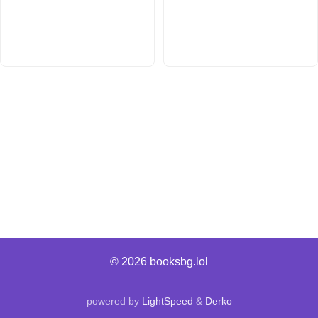
© 2026
booksbg.lol
powered by
LightSpeed
&
Derko