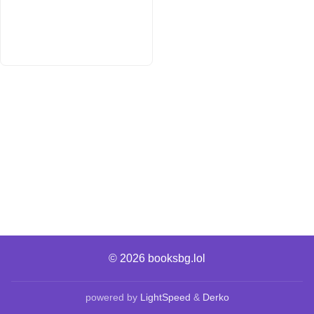
© 2026
booksbg.lol
powered by
LightSpeed
&
Derko