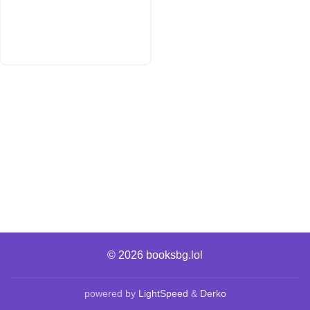
© 2026
booksbg.lol
powered by
LightSpeed
&
Derko