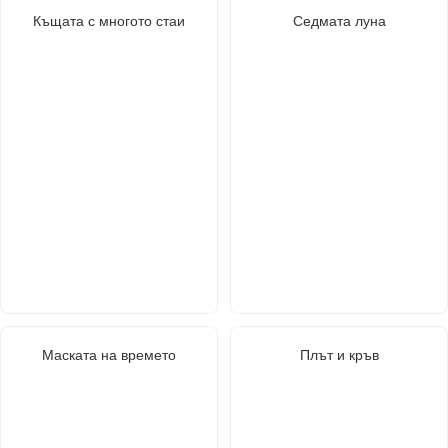
Къщата с многото стаи
Седмата луна
Маската на времето
Плът и кръв