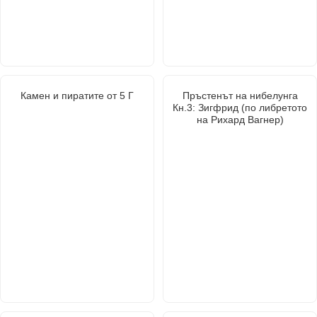
Камен и пиратите от 5 Г
Пръстенът на нибелунга
Кн.3: Зигфрид (по либретото
на Рихард Вагнер)