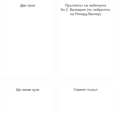
Две луни
Пръстенът на нибелунга
Кн.2: Валкирия (по либретото
на Рихард Вагнер)
Ще имам куче
Самият пъкъл