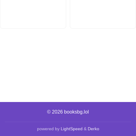
© 2026
booksbg.lol
powered by
LightSpeed
&
Derko