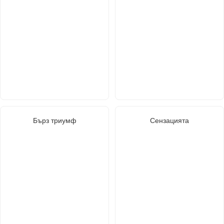
Бърз триумф
Сензацията