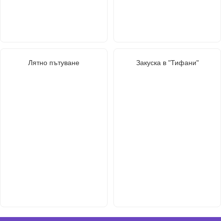
Лятно пътуване
Закуска в "Тифани"