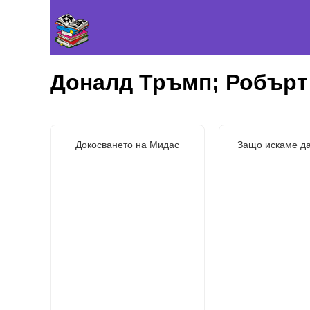
Доналд Тръмп; Робърт
Докосването на Мидас
Защо искаме да