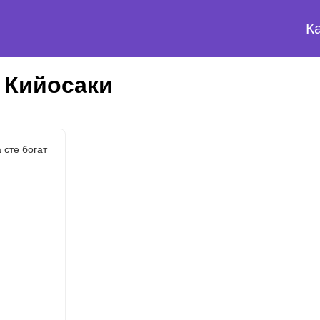
К
 Кийосаки
 сте богат