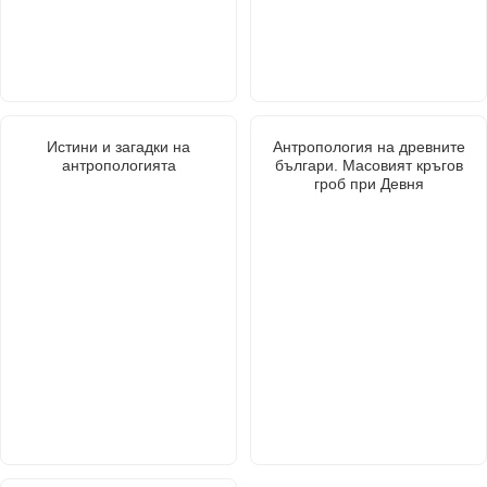
Истини и загадки на
Антропология на древните
антропологията
българи. Масовият кръгов
гроб при Девня