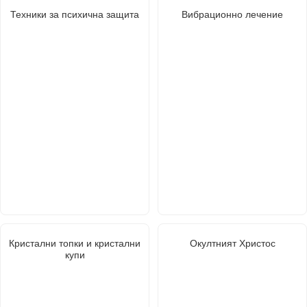
Техники за психична защита
Вибрационно лечение
Кристални топки и кристални
Окултният Христос
купи