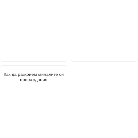
Как да разкрием миналите си
прераждания